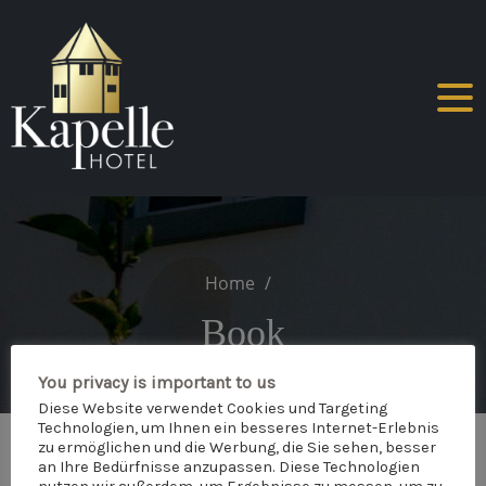
Skip
to
content
Home
Book
You privacy is important to us
Diese Website verwendet Cookies und Targeting
Technologien, um Ihnen ein besseres Internet-Erlebnis
zu ermöglichen und die Werbung, die Sie sehen, besser
an Ihre Bedürfnisse anzupassen. Diese Technologien