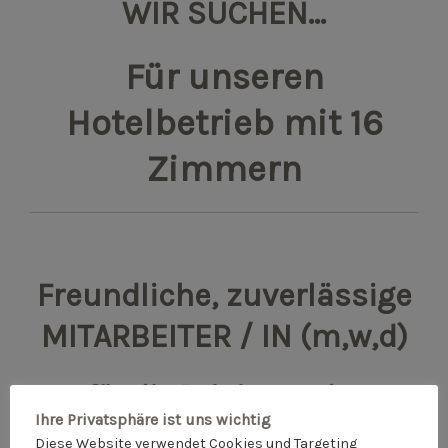
WIR SUCHEN…
Für unseren
Hotelbetrieb mit 16
Zimmern
Freundliche, zuverlässige
MITARBEITER / IN (m,w,d)
für die Reinigung der
Ihre Privatsphäre ist uns wichtig
Hotelzimmer
Diese Website verwendet Cookies und Targeting