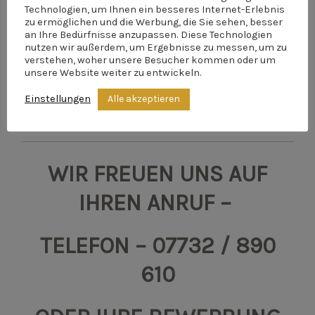
3 Stunden, ca. 10:00-13:00 Uhr
Technologien, um Ihnen ein besseres Internet-Erlebnis
zu ermöglichen und die Werbung, die Sie sehen, besser
auf Minijob-Basis
an Ihre Bedürfnisse anzupassen. Diese Technologien
nutzen wir außerdem, um Ergebnisse zu messen, um zu
1-2 x pro Woche
verstehen, woher unsere Besucher kommen oder um
unsere Website weiter zu entwickeln.
oder nach Absprache
Alle akzeptieren
Einstellungen
WIR FREUEN UNS AUF
IHREN ANRUF –
TELEFON – 07732 / 890
610